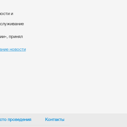
ости и
бслуживание
ии», принял
ание новости
сто проведения
Контакты